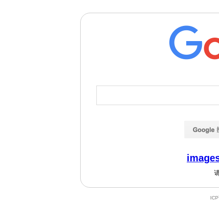
images
IC