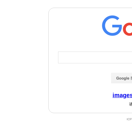
images
IC